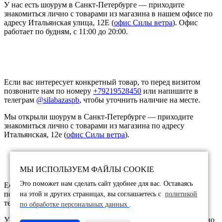
У нас есть шоурум в Санкт-Петербурге — приходите
знакомиться лично с товарами из магазина в нашем офисе по
адресу Итальянская улица, 12Е (
офис
Силы ветра
). Офис
работает по будням, с 11:00 до 20:00.
Если вас интересует конкретный товар, то перед визитом
позвоните нам по номеру
+79219528450
или напишите в
телеграм
@silabazaspb
, чтобы уточнить наличие на месте.
Мы открыли шоурум в Санкт-Петербурге — приходите
знакомиться лично с товарами из магазина по адресу
Итальянская, 12е (
офис Силы ветра
).
МЫ ИСПОЛЬЗУЕМ ФАЙЛЫ COOKIE
Это поможет нам сделать сайт удобнее для вас. Оставаясь
Если вас интересует конкретный товар, то перед визитом
позвоните нам по номеру
+79219528450
или напишите в
на этой и других страницах, вы соглашаетесь с
политикой
телеграм
@silabazaspb
, чтобы уточнить наличие на месте.
по обработке персональных данных
.
У нас есть шоурум в Москве — приходите знакомиться лично