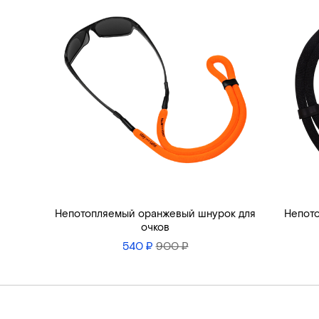
Непотопляемый оранжевый шнурок для
Непото
очков
540 ₽
900 ₽