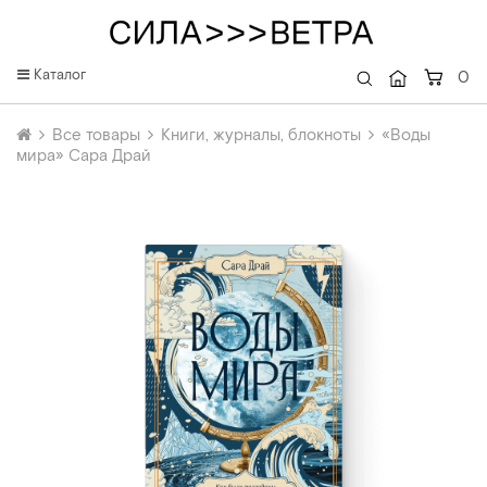
Каталог
0
Все товары
Одежда
Все товары
Книги, журналы, блокноты
«Воды
Одежда
Футболки и лонгс
мира» Сара Драй
Аксессуары
Толстовки
Книги, журналы, блокноты
Верхняя одежда
Брюки и шорты